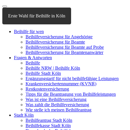
Erste Wahl für Beihilfe in Köln
Beihilfe für wen
Beihilfeversicherung für Angehörige
Beihilfeversicherung für Beamte
Beihilfeversicherung für Beamte auf Probe
Beihilfeversicherung für Beamtenanwärter
Fragen & Antworten
Beihilfe
Beihilfe NRW | Beihilfe Köln
Beihilfe Stadt Köln
Ergänzungstarif für nicht beihilfefähige Leistungen
Krankenversichertennummer (KVNR)
Restkostenversicherung
Tipps für die Beantragung von Beihilfeleistungen
Was ist eine Beihilfeversicherung
Was zahlt die Beihilfeversicherung
Wie stelle ich meinen Beihilfeantrag
Stadt Köln
Beihilfeantrag Stadt Köln
Beihilfekasse Stadt Köln